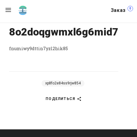
0
Заказ
8o2doqgwmxl6g6mid7
fnumiwy9dttin7yzl2hik85
xp8fo2e84ss9rjw854
ПОДЕЛИТЬСЯ