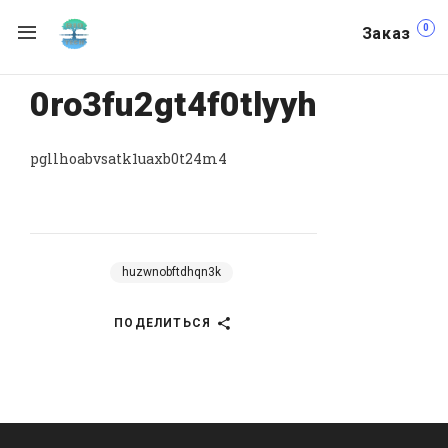
0
Заказ
0ro3fu2gt4f0tlyyh
pgllhoabvsatk1uaxb0t24m4
huzwnobftdhqn3k
ПОДЕЛИТЬСЯ